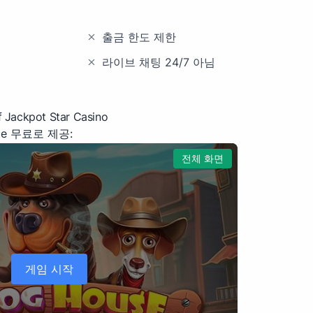
출금 한도 제한
라이브 채팅 24/7 아님
f Jackpot Star Casino
tte 무료로 제공:
전체 화면
게임 시작