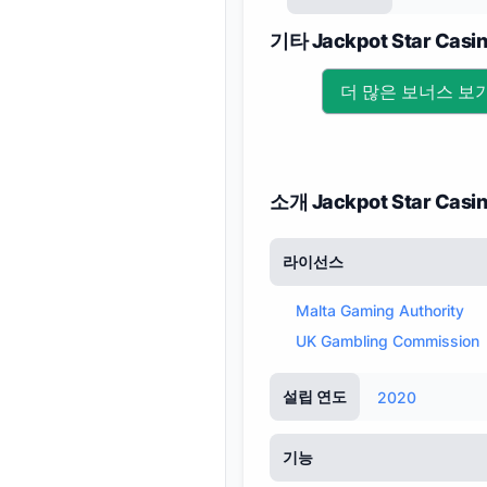
기타 Jackpot Star Cas
더 많은 보너스 보
소개 Jackpot Star Casi
라이선스
Malta Gaming Authority
UK Gambling Commission
설립 연도
2020
기능