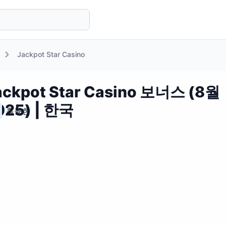
Jackpot Star Casino
ackpot Star Casino 보너스 (8월
025) | 한국
훌륭한