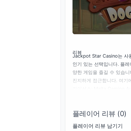
리뷰
Jackpot Star Casi
인기 있는 선택입니다. 플
양한 게임을 즐길 수 있습니
진지하게 접근합니다. 여기에
라이선스: Malta Gaming A
결제 옵션: Visa, Skrill, 
게임: 최고의 개발자로부터 
플레이어 리뷰 (0)
신뢰할 수 있는 기관이 카
많은 결제 옵션이 가능하여 
플레이어 리뷰 남기기
트는 사용하기 편리하여 게