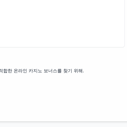
적합한 온라인 카지노 보너스를 찾기 위해.