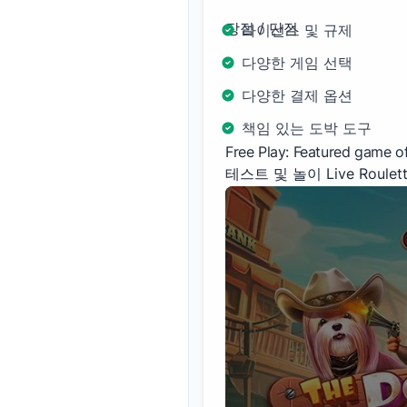
장점 / 단점
라이선스 및 규제
다양한 게임 선택
다양한 결제 옵션
책임 있는 도박 도구
Free Play: Featured game o
테스트 및 놀이 Live Roule