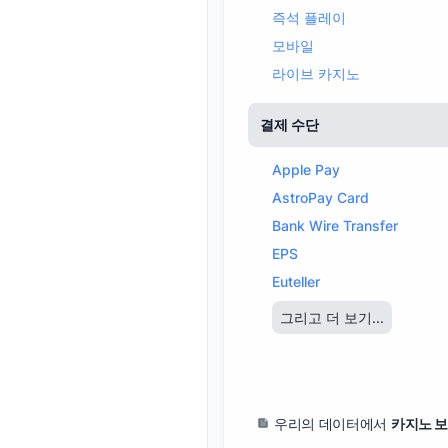
즉석 플레이
모바일
라이브 카지노
결제 수단
Apple Pay
AstroPay Card
Bank Wire Transfer
EPS
Euteller
그리고 더 보기...
우리의 데이터에서
카지노 