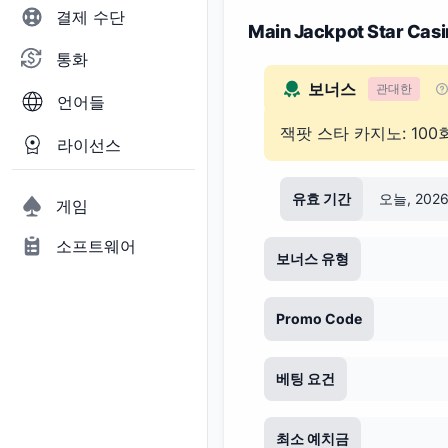
결제 수단
Main Jackpot Star Ca
통화
보너스
관대한
언어들
잭팟 스타 카지노: 100
라이선스
유효 기간
오늘, 202
게임
소프트웨어
보너스 유형
Promo Code
베팅 요건
최소 예치금