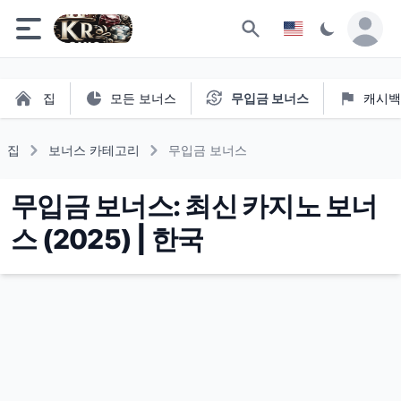
검색
집
모든 보너스
무입금 보너스
캐시백
집
보너스 카테고리
무입금 보너스
무입금 보너스: 최신 카지노 보너
스 (2025) | 한국