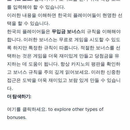
를 입력해야 할 수 있습니다.
이러한 내용을 이해하면 한국의 플레이어들이 현명한 선
택을 할 수 있습니다.
한국의 플레이어들은
무입금 보너스
의 규칙을 이해해야
합니다. 이러한 보너스는 무료로 게임을 시도할 수 있도
록 하지만 특정한 규칙이 따릅니다. 적절한 보너스를 선
택하는 것은 게임을 더욱 재미있게 만들고 당첨금을 유
지하는 데 도움이 됩니다. 항상 카지노의 평판을 확인하
고 보너스 규칙을 주의 깊게 읽어보세요. 이러한 신중한
접근은 도박을 더욱 재미있고 보람 있게 만들 수 있습니
다.
더 탐색하기:
여기를 클릭하세요.
to explore other types of
bonuses.