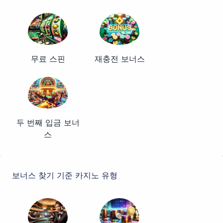
무료 스핀
재충전 보너스
두 번째 입금 보너
스
보너스 찾기 기준 카지노 유형