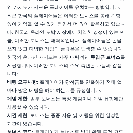
인 카지노가 새로운 플레이어를 유치하는 방법입니다.
최근 한국의 플레이어들은 이러한 보너스를 통해 위험
없이 게임을 할 수 있게 되면서 더 많이 활용하고 있습니
다. 한국의 온라인 도박 시장에서 치열한 경쟁이 있는 만
큼, 이러한 보너스는 매력적입니다. 플레이어들은 돈을
쓰지 않고 다양한 게임과 플랫폼을 탐색할 수 있습니다.
한국의 온라인 카지노는 자주 매력적인
무입금 보너스
를
제공합니다. 이러한 보너스의 주요 측면은 다음과 같습
니다:
베팅 요구사항:
플레이어가 당첨금을 인출하기 전에 얼
마나 많은 베팅을 해야 하는지를 규정합니다.
게임 제한:
일부 보너스는 특정 게임이나 게임 유형에만
사용할 수 있습니다.
시간 제한:
보너스는 종종 사용 및 이행을 위한 일정한
기간이 있습니다.
보너스 코드:
플레이어가 보너스를 받기 위해 특정 코드