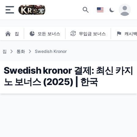
검색
집
모든 보너스
무입금 보너스
캐시백
집
통화
Swedish Kronor
Swedish kronor 결제: 최신 카지
노 보너스 (2025) | 한국