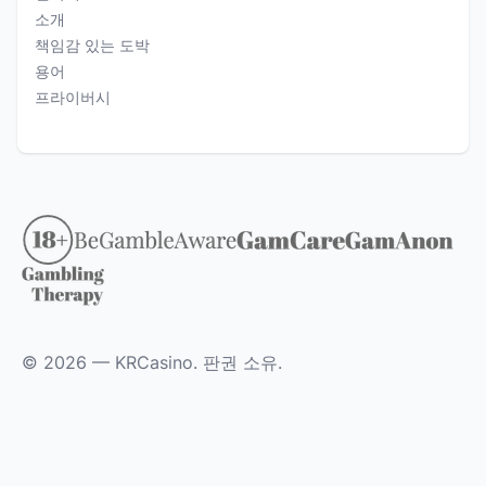
소개
책임감 있는 도박
용어
프라이버시
© 2026 —
KRCasino
. 판권 소유.