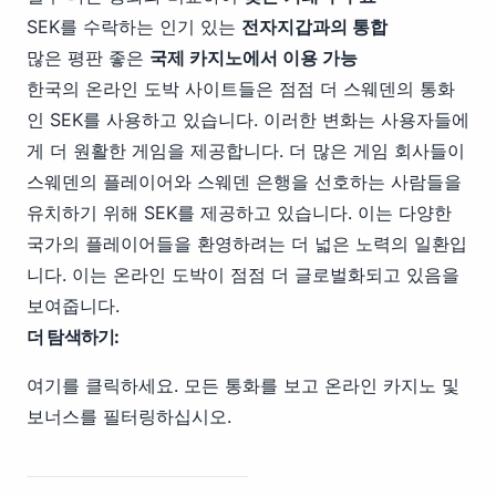
SEK를 수락하는 인기 있는
전자지갑과의 통합
많은 평판 좋은
국제 카지노에서 이용 가능
한국의 온라인 도박 사이트들은 점점 더 스웨덴의 통화
인 SEK를 사용하고 있습니다. 이러한 변화는 사용자들에
게 더 원활한 게임을 제공합니다. 더 많은 게임 회사들이
스웨덴의 플레이어와 스웨덴 은행을 선호하는 사람들을
유치하기 위해 SEK를 제공하고 있습니다. 이는 다양한
국가의 플레이어들을 환영하려는 더 넓은 노력의 일환입
니다. 이는 온라인 도박이 점점 더 글로벌화되고 있음을
보여줍니다.
더 탐색하기:
여기를 클릭하세요.
모든 통화를 보고 온라인 카지노 및
보너스를 필터링하십시오.