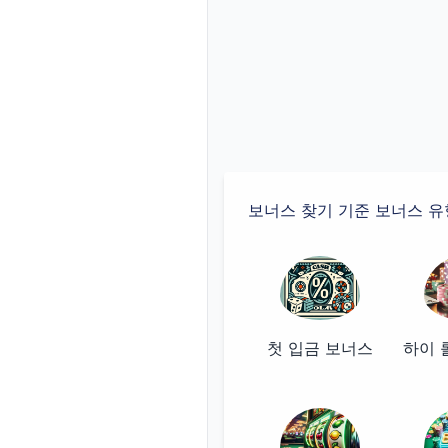
보너스 찾기 기준 보너스 유
첫 입금 보너스
하이 