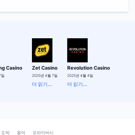
ing Casino
Zet Casino
Revolution Casino
7일
2025년 4월 7일
2025년 4월 4일
더 읽기...
더 읽기...
 도박
용어
프라이버시