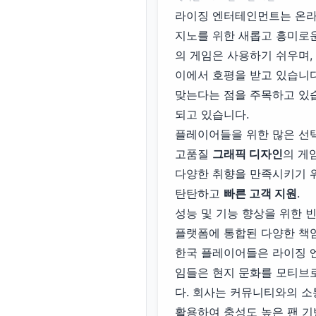
라이징 엔터테인먼트는 온라인
지노를 위한 새롭고 흥미로
의 게임은 사용하기 쉬우며,
이에서 호평을 받고 있습니다
맞는다는 점을 주목하고 있
되고 있습니다.
플레이어들을 위한 많은 선택
고품질
그래픽 디자인
의 게임
다양한 취향을 만족시키기 위
탄탄하고
빠른 고객 지원
.
성능 및 기능 향상을 위한 
플랫폼에 통합된 다양한 책임
한국 플레이어들은 라이징 
임들은 현지 문화를 모티브
다. 회사는 커뮤니티와의 소
활용하여 충성도 높은 팬 기