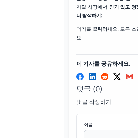
지털 시장에서
인기 있고 
더 탐색하기:
여기를 클릭하세요.
모든 소
요.
이 기사를 공유하세요.
댓글 (0)
댓글 작성하기
이름