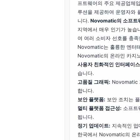
프트웨어의 주요 제공업체입니
루션을 제공하여 운영자와 플
니다.
Novomatic의 소프
지역에서 매우 인기가 높습니
여 여러 소비자 선호를 충족
Novomatic는 훌륭한 엔
Novomatic의 온라인 카
사용자 친화적인 인터페이스
습니다.
고품질 그래픽:
Novomat
합니다.
보안 플랫폼:
보안 조치는 플
멀티 플랫폼 접근성:
소프트웨
됩니다.
정기 업데이트:
지속적인 업
한국에서 Novomatic의