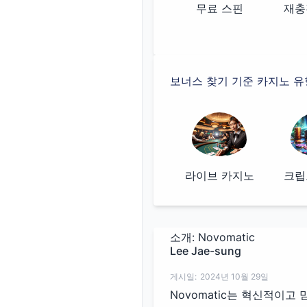
무료 스핀
재충
보너스 찾기 기준 카지노 유
라이브 카지노
크립
소개: Novomatic
Lee Jae-sung
게시일:
2024년 10월 29일
Novomatic는 혁신적이고