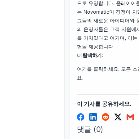
으로 유명합니다. 플레이어들
는 Novomatic이 경쟁이
그들의 새로운 아이디어와 품
의 운영자들은 고객 지원에서
를 가치있다고 여기며, 이는
험을 제공합니다.
더 탐색하기:
여기를 클릭하세요.
모든 소
요.
이 기사를 공유하세요.
댓글 (0)