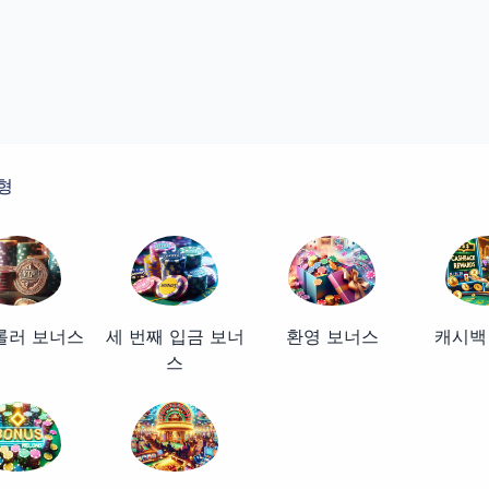
형
롤러 보너스
세 번째 입금 보너
환영 보너스
캐시백
스