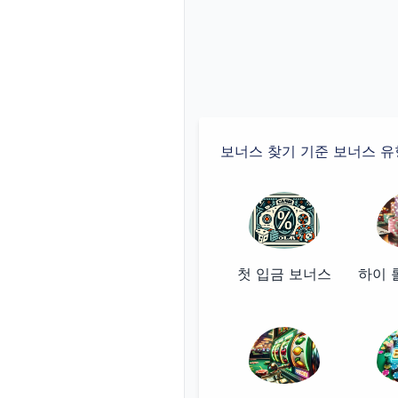
보너스 찾기 기준 보너스 유
첫 입금 보너스
하이 