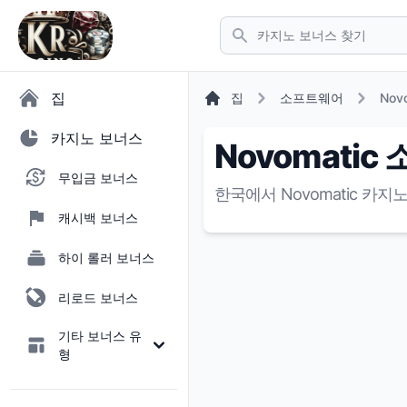
카지노 보너스 찾기
집
집
소프트웨어
Nov
카지노 보너스
Novomatic
무입금 보너스
한국에서 Novomatic 카지
캐시백 보너스
하이 롤러 보너스
리로드 보너스
기타 보너스 유
형