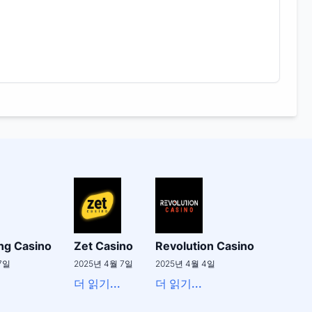
ing Casino
Zet Casino
Revolution Casino
7일
2025년 4월 7일
2025년 4월 4일
더 읽기...
더 읽기...