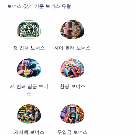
보너스 찾기 기준 보너스 유형
첫 입금 보너스
하이 롤러 보너스
세 번째 입금 보너
환영 보너스
스
캐시백 보너스
무입금 보너스