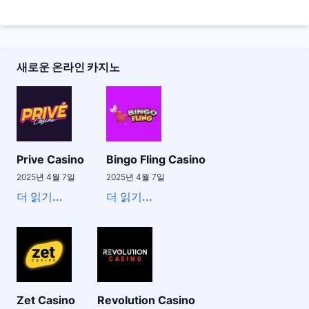
새로운 온라인 카지노
Prive Casino
Bingo Fling Casino
2025년 4월 7일
2025년 4월 7일
더 읽기...
더 읽기...
Zet Casino
Revolution Casino