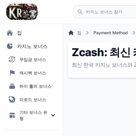
카지노 보너스 찾기
집
집
Payment Method
카지노 보너스
Zcash: 최신
무입금 보너스
최신 한국 카지노 보너스와 Z
캐시백 보너스
하이 롤러 보너스
리로드 보너스
기타 보너스 유
형