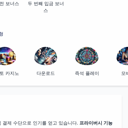
전 보너스
두 번째 입금 보너
스
형
토 카지노
다운로드
즉석 플레이
모
게임 결제 수단으로 인기를 얻고 있습니다.
프라이버시 기능