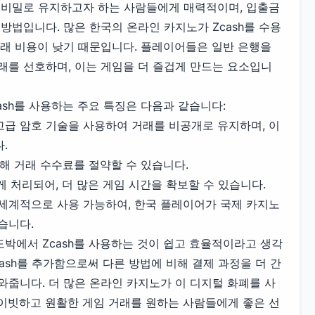
 비밀로 유지하고자 하는 사람들에게 매력적이며, 입출금
방법입니다. 많은 한국의 온라인 카지노가 Zcash를 수용
거래 비용이 낮기 때문입니다. 플레이어들은 일반 은행을
래를 선호하며, 이는 게임을 더 즐겁게 만드는 요소입니
ash를 사용하는 주요 특징은 다음과 같습니다:
h는 고급 암호 기술을 사용하여 거래를 비공개로 유지하며, 이
.
비해 거래 수수료를 절약할 수 있습니다.
게 처리되어, 더 많은 게임 시간을 확보할 수 있습니다.
 전 세계적으로 사용 가능하여, 한국 플레이어가 국제 카지노
습니다.
박에서 Zcash를 사용하는 것이 쉽고 효율적이라고 생각
ash를 추가함으로써 다른 방법에 비해 결제 과정을 더 간
와줍니다. 더 많은 온라인 카지노가 이 디지털 화폐를 사
이빗하고 원활한 게임 거래를 원하는 사람들에게 좋은 선