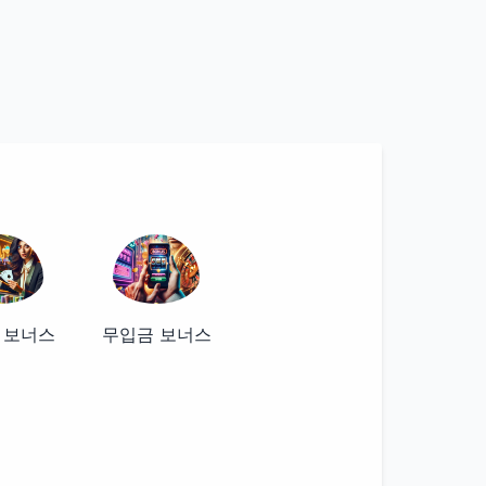
 보너스
무입금 보너스