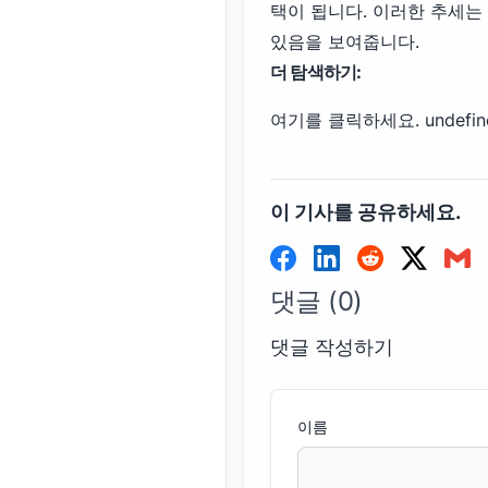
택이 됩니다. 이러한 추세는
있음을 보여줍니다.
더 탐색하기:
여기를 클릭하세요.
undefin
이 기사를 공유하세요.
댓글 (0)
댓글 작성하기
이름