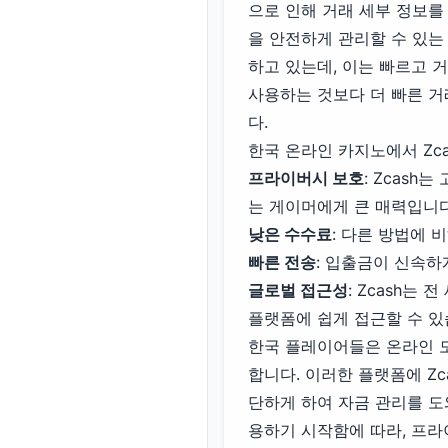
으로 인해 거래 세부 정보를
을 안전하게 관리할 수 있는 
하고 있는데, 이는 빠르고 
사용하는 것보다 더 빠른 거
다.
한국 온라인 카지노에서 Zc
프라이버시 보호
: Zcas
는 게이머에게 큰 매력입니다
낮은 수수료
: 다른 방법에 
빠른 전송
: 입출금이 신속하
글로벌 접근성
: Zcash는
플랫폼에 쉽게 접근할 수 있
한국 플레이어들은 온라인 도
합니다. 이러한 플랫폼에 Zc
단하게 하여 자금 관리를 도
용하기 시작함에 따라, 프라