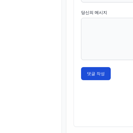
당신의 메시지
댓글 작성