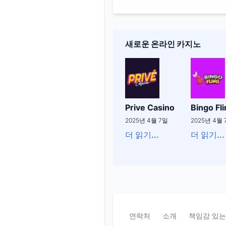
새로운 온라인 카지노
Prive Casino
Bingo Fl
2025년 4월 7일
2025년 4월 
더 읽기...
더 읽기...
연락처
소개
책임감 있는