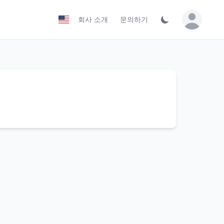
회사 소개
문의하기
Sign in / Jo