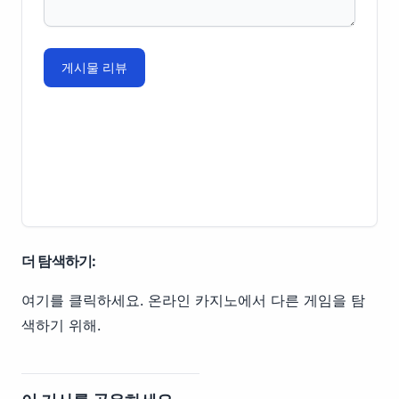
트리밍과 실시간 데이터를 제공하며, 프로그레시브 잭팟
이나 배수와 같은 특별 기능이 없어도 잘 작동합니다. 단
게시물 리뷰
순하고 진정한 룰렛 경험을 원하는 플레이어에게 이상적
입니다. Pragmatic Play는 품질에 집중하여 플레이어를
끌어들이며,
Live Roulette
은 라이브 카지노 게임을 즐
기는 모든 이에게 확실한 선택입니다.
더 탐색하기:
여기를 클릭하세요.
온라인 카지노에서 다른 게임을 탐
색하기 위해.