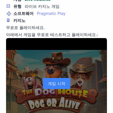
유형
라이브 카지노 게임
소프트웨어
Pragmatic Play
카지노
무료로 플레이하세요.
아래에서 게임을 무료로 테스트하고 플레이하세요.:
게임 시작