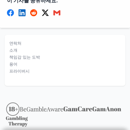
이 기사를 공유하세요.
연락처
소개
책임감 있는 도박
용어
프라이버시