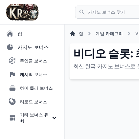
카지노 보너스 찾기
집
집
게임 카테고리
V
카지노 보너스
비디오 슬롯: 
무입금 보너스
최신 한국 카지노 보너스로 
캐시백 보너스
하이 롤러 보너스
리로드 보너스
기타 보너스 유
형