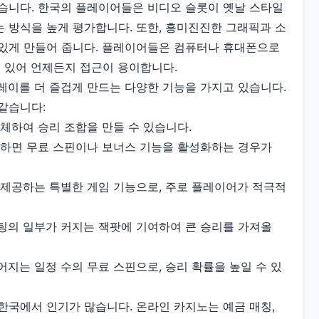
습니다. 한국의 플레이어들은 비디오 슬롯이 옛날 스타일
 방식을 높게 평가합니다. 또한, 흥미진진한 그래픽과 소
미있게 만들어 줍니다. 플레이어들은 컴퓨터나 휴대폰으로
수 있어 언제든지 접근이 용이합니다.
레이를 더 즐겁게 만드는 다양한 기능을 가지고 있습니다.
같습니다:
체하여 승리 조합을 만들 수 있습니다.
하면 무료 스핀이나 보너스 기능을 활성화하는 경우가
제공하는 특별한 게임 기능으로, 주로 플레이어가 적극적
팅의 일부가 커지는 잭팟에 기여하여 큰 승리를 가져올
지는 일정 수의 무료 스핀으로, 승리 확률을 높일 수 있
한국에서 인기가 많습니다. 온라인 카지노는 예금 매칭,