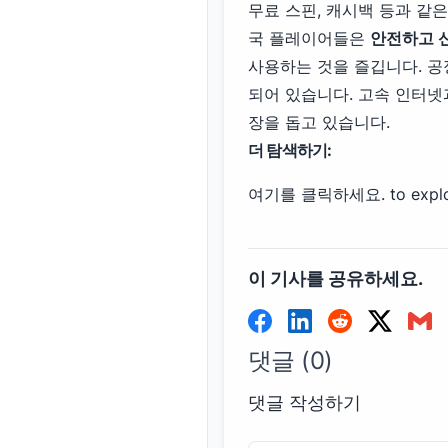
무료 스핀, 캐시백 등과 같
국 플레이어들은
안전하고 신
사용하는 것을 즐깁니다. 
되어 있습니다. 고속 인터넷
장을 돕고 있습니다.
더 탐색하기:
여기를 클릭하세요.
to expl
이 기사를 공유하세요.
댓글 (0)
댓글 작성하기