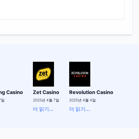
ing Casino
Zet Casino
Revolution Casino
7일
2025년 4월 7일
2025년 4월 4일
더 읽기...
더 읽기...