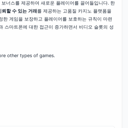
은 보너스를 제공하여 새로운 플레이어를 끌어들입니다. 한
뢰할 수 있는 거래
를 제공하는 고품질 카지노 플랫폼을
공정한 게임을 보장하고 플레이어를 보호하는 규칙이 마련
과 스마트폰에 대한 접근이 증가하면서 비디오 슬롯의 성
ore other types of games.