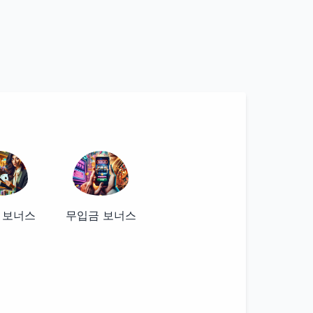
 보너스
무입금 보너스