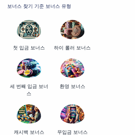
보너스 찾기 기준 보너스 유형
첫 입금 보너스
하이 롤러 보너스
세 번째 입금 보너
환영 보너스
스
캐시백 보너스
무입금 보너스