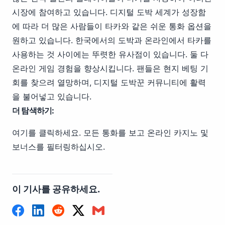
시장에 참여하고 있습니다. 디지털 도박 세계가 성장함
에 따라 더 많은 사람들이 타카와 같은 쉬운 통화 옵션을
원하고 있습니다. 한국에서의 도박과 온라인에서 타카를
사용하는 것 사이에는 뚜렷한 유사점이 있습니다. 둘 다
온라인 게임 경험을 향상시킵니다. 팬들은 현지 베팅 기
회를 찾으려 열망하며, 디지털 도박꾼 커뮤니티에 활력
을 불어넣고 있습니다.
더 탐색하기:
여기를 클릭하세요.
모든 통화를 보고 온라인 카지노 및
보너스를 필터링하십시오.
이 기사를 공유하세요.