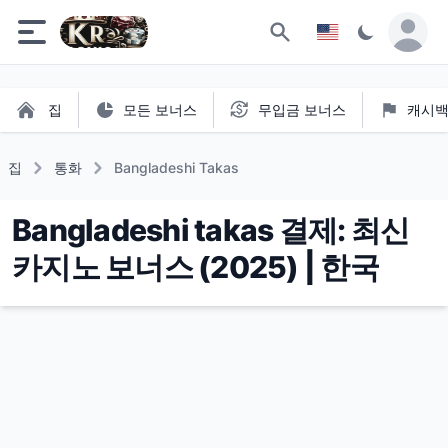
검색
집
모든 보너스
무입금 보너스
캐시백
집
통화
Bangladeshi Takas
Bangladeshi takas 결제: 최신
카지노 보너스 (2025) | 한국