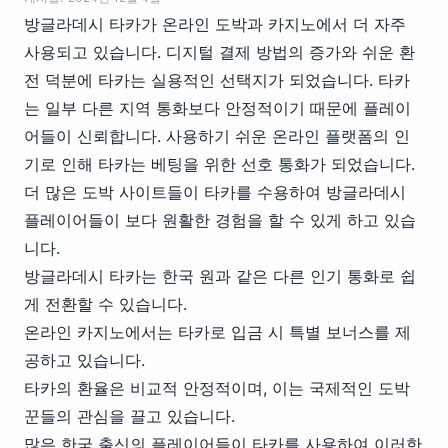
방글라데시 타카가 온라인 도박과 카지노에서 더 자주
사용되고 있습니다. 디지털 결제 방법의 증가와 쉬운 환
전 덕분에 타카는 실용적인 선택지가 되었습니다. 타카
는 일부 다른 지역 통화보다 안정적이기 때문에 플레이
어들이 신뢰합니다. 사용하기 쉬운 온라인 플랫폼의 인
기로 인해 타카는 베팅을 위한 선호 통화가 되었습니다.
더 많은 도박 사이트들이 타카를 수용하여 방글라데시
플레이어들이 보다 원활한 경험을 할 수 있게 하고 있습
니다.
방글라데시 타카는 한국 원과 같은 다른 인기 통화로 쉽
게 전환할 수 있습니다.
온라인 카지노에서는 타카로 입금 시 특별 보너스를 제
공하고 있습니다.
타카의 환율은 비교적 안정적이며, 이는 국제적인 도박
꾼들의 관심을 끌고 있습니다.
많은 한국 출신의 플레이어들이 타카를 사용하여 이러한