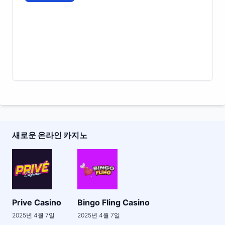
새로운 온라인 카지노
Prive Casino
Bingo Fling Casino
2025년 4월 7일
2025년 4월 7일