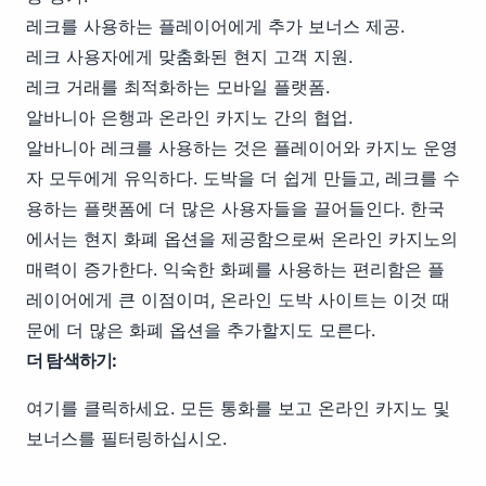
레크를 사용하는 플레이어에게 추가 보너스 제공.
레크 사용자에게 맞춤화된 현지 고객 지원.
레크 거래를 최적화하는 모바일 플랫폼.
알바니아 은행과 온라인 카지노 간의 협업.
알바니아 레크를 사용하는 것은 플레이어와 카지노 운영
자 모두에게 유익하다. 도박을 더 쉽게 만들고, 레크를 수
용하는 플랫폼에 더 많은 사용자들을 끌어들인다. 한국
에서는 현지 화폐 옵션을 제공함으로써 온라인 카지노의
매력이 증가한다. 익숙한 화폐를 사용하는 편리함은 플
레이어에게 큰 이점이며, 온라인 도박 사이트는 이것 때
문에 더 많은 화폐 옵션을 추가할지도 모른다.
더 탐색하기:
여기를 클릭하세요.
모든 통화를 보고 온라인 카지노 및
보너스를 필터링하십시오.