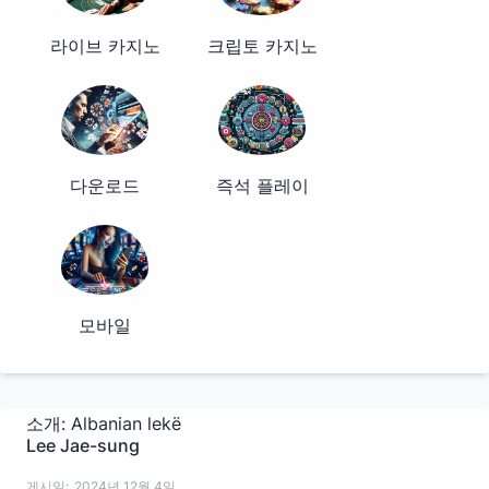
라이브 카지노
크립토 카지노
다운로드
즉석 플레이
모바일
소개: Albanian lekë
Lee Jae-sung
게시일:
2024년 12월 4일