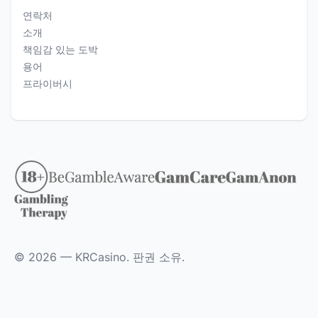
연락처
소개
책임감 있는 도박
용어
프라이버시
© 2026 —
KRCasino
. 판권 소유.