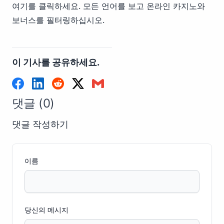
여기를 클릭하세요.
모든 언어를 보고 온라인 카지노와
보너스를 필터링하십시오.
이 기사를 공유하세요.
댓글 (0)
댓글 작성하기
이름
당신의 메시지