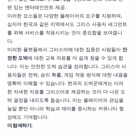
련 있는 엔터테인먼트 제공.
이러한 요소들은 다양한 플레이어의 요구를 지원하며,
심지어 한국과 같은 지역에서도 그리스 사용자 세그먼트
를 위해 서비스를 적응시키는 것이 중요함을 보여줍니
다.
이러한 플랫폼에서 그리스어에 대한 집중은 사람들이
안
전한 도박
에 대한 교육 자료를 더 쉽게 찾을 수 있게 합
니다. 이는 안전한 도박 습관을 장려합니다. 그리스어 사
용자들은 전략, 승리 확률, 게임 작동 방식에 대한 내용을
명확히 이해할 수 있습니다. 한국의 도박꾼에게는 이러
한 자세한 자료를 그리스어로 제공하는 것이 더 나은 도
박 결정을 내리도록 돕습니다. 이는 플레이어의 관심을
높일 뿐만 아니라 학습과 재미를 중시하는 커뮤니티 형
성에도 기여합니다.
더 탐색하기: