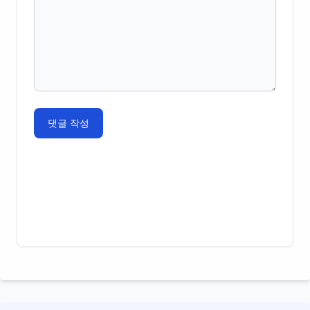
댓글 작성