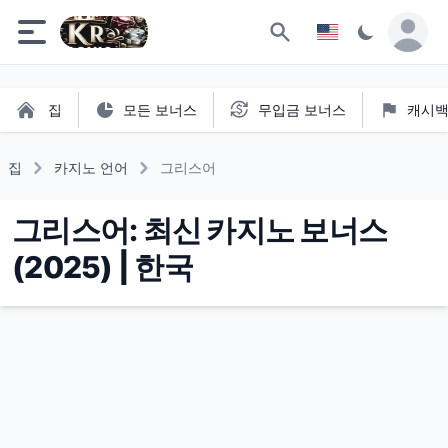
검색
집
모든 보너스
무입금 보너스
캐시백
집
카지노 언어
그리스어
그리스어: 최신 카지노 보너스
(2025) | 한국