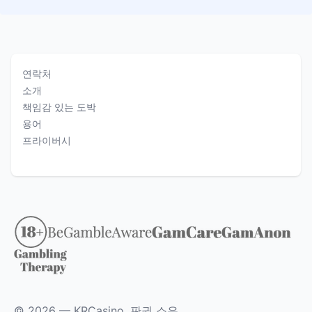
연락처
소개
책임감 있는 도박
용어
프라이버시
© 2026 —
KRCasino
. 판권 소유.