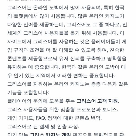
그리스어는 온라인 도박에서 많이 사용되며, 특히 한국
의 플랫폼에서 많이 사용됩니다. 많은 온라인 카지노가
다양한 언어를 제공하는데, 그리스어도 그 중 하나로, 전
세계의 그리스어 사용자들을 돕기 위해 사용됩니다. 이
사이트에서 그리스어를 사용하는 것은 플레이어들이 게
임 규칙과 조건을 더 잘 이해할 수 있도록 하며, 친숙한
콘텐츠를 제공함으로써 유저 신뢰를 구축하고 명확함을
유지하는 데 중요합니다. 한국과 같은 온라인 도박이 매
우 인기 있는 지역에서 이러한 변화는 중요합니다.
그리스어를 지원하는 온라인 카지노는 종종 다음과 같은
기능을 포함합니다:
플레이어의 문의에 도움을 주는
그리스어 고객 지원
.
그리스 사용자들을 위한 맞춤형 프로모션과 보너스.
게임 가이드, FAQ, 정책에 대한 콘텐츠 번역.
그리스어로 된 결제 및 인출 과정.
인기 있는
그리스 카지노 게임
제공으로 문화적으로 관