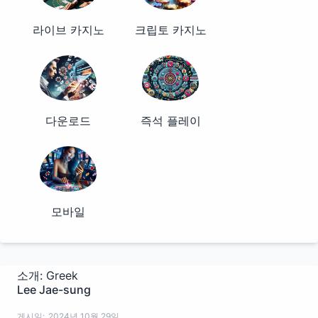
라이브 카지노
크립토 카지노
다운로드
즉석 플레이
모바일
소개: Greek
Lee Jae-sung
게시일:
2024년 10월 29일