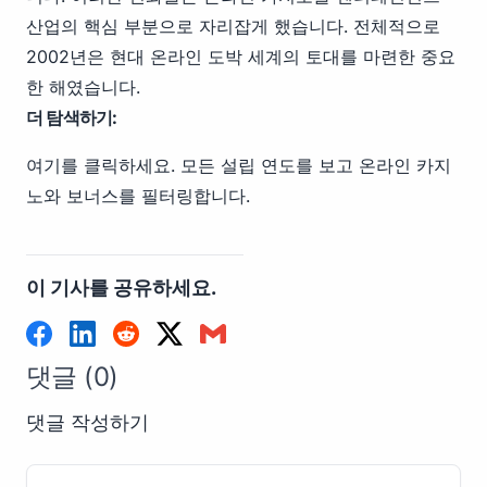
산업의 핵심 부분으로 자리잡게 했습니다. 전체적으로
2002년은 현대 온라인 도박 세계의 토대를 마련한 중요
한 해였습니다.
더 탐색하기:
여기를 클릭하세요.
모든 설립 연도를 보고 온라인 카지
노와 보너스를 필터링합니다.
이 기사를 공유하세요.
댓글 (0)
댓글 작성하기