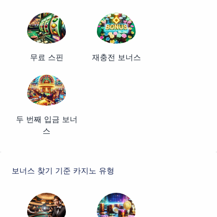
무료 스핀
재충전 보너스
두 번째 입금 보너
스
보너스 찾기 기준 카지노 유형