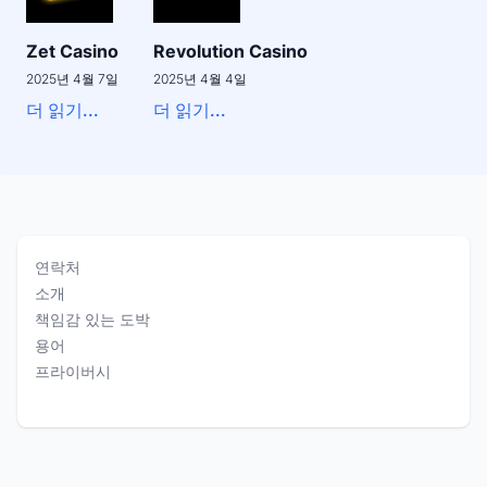
Zet Casino
Revolution Casino
2025년 4월 7일
2025년 4월 4일
더 읽기...
더 읽기...
연락처
소개
책임감 있는 도박
용어
프라이버시