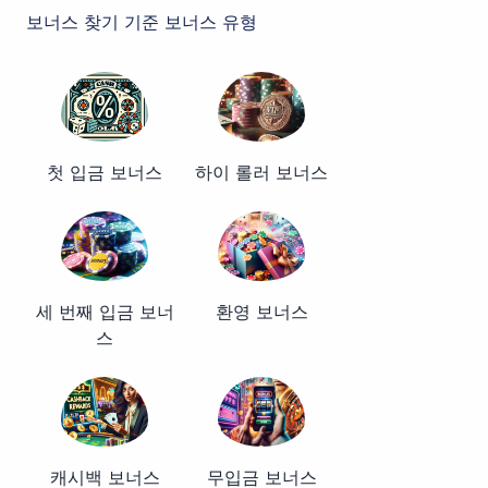
보너스 찾기 기준 보너스 유형
첫 입금 보너스
하이 롤러 보너스
세 번째 입금 보너
환영 보너스
스
캐시백 보너스
무입금 보너스